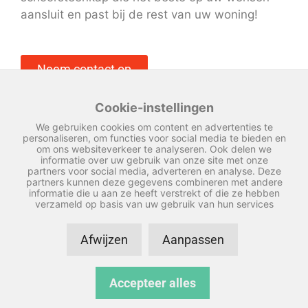
aansluit en past bij de rest van uw woning!
Neem contact op
Cookie-instellingen
We gebruiken cookies om content en advertenties te
personaliseren, om functies voor social media te bieden en
om ons websiteverkeer te analyseren. Ook delen we
informatie over uw gebruik van onze site met onze
partners voor social media, adverteren en analyse. Deze
partners kunnen deze gegevens combineren met andere
informatie die u aan ze heeft verstrekt of die ze hebben
verzameld op basis van uw gebruik van hun services
Afwijzen
Aanpassen
© Copyright 2026 – Vredeveld schoorsteenkappen –
Accepteer alles
Privacyverklaring
–
Disclaimer
–
Sitemap
Realisatie door:
SiteOnline