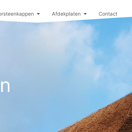
orsteenkappen
Afdekplaten
Contact
en