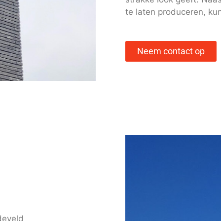
te laten produceren, ku
Neem contact op
develd