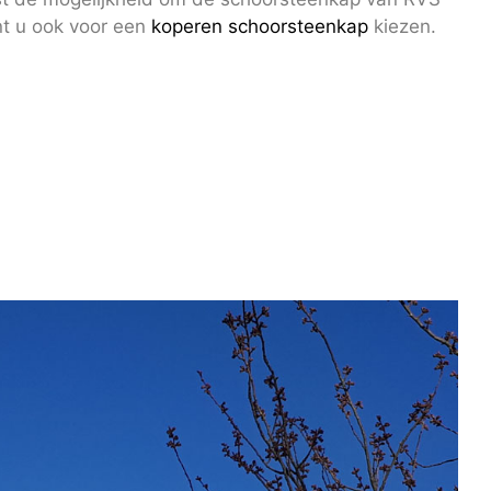
nt u ook voor een
koperen schoorsteenkap
kiezen.