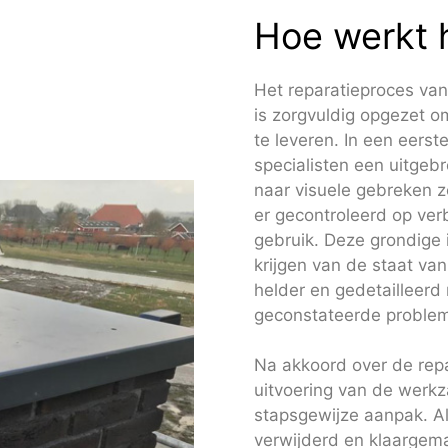
Hoe werkt 
Het reparatieproces va
is zorgvuldig opgezet om
te leveren. In een eers
specialisten een uitgebr
naar visuele gebreken 
er gecontroleerd op ver
gebruik. Deze grondige 
krijgen van de staat va
helder en gedetailleerd 
geconstateerde problem
Na akkoord over de repa
uitvoering van de werk
stapsgewijze aanpak. A
verwijderd en klaargema