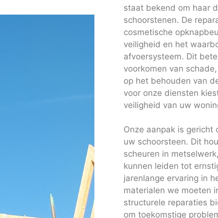
staat bekend om haar d
schoorstenen. De repara
cosmetische opknapbeurt
veiligheid en het waar
afvoersysteem. Dit betek
voorkomen van schade, z
op het behouden van de
voor onze diensten kies
veiligheid van uw woning
Onze aanpak is gericht 
uw schoorsteen. Dit hou
scheuren in metselwerk,
kunnen leiden tot ernst
jarenlange ervaring in 
materialen we moeten in
structurele reparaties 
om toekomstige probleme