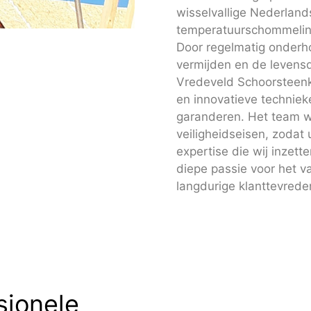
wisselvallige Nederland
temperatuurschommeling
Door regelmatig onderho
vermijden en de levensd
Vredeveld Schoorsteen
en innovatieve technie
garanderen. Het team we
veiligheidseisen, zodat
expertise die wij inzette
diepe passie voor het va
langdurige klanttevrede
sionele