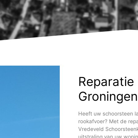
Reparatie
Groningen
Heeft uw schoorsteen l
rookafvoer? Met de rep
Vredeveld Schoorsteenka
uitstraling van uw wonin