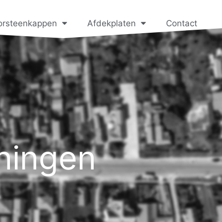
orsteenkappen
Afdekplaten
Contact
ningen