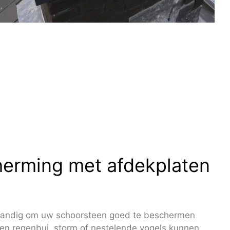
herming met afdekplaten
rstandig om uw schoorsteen goed te beschermen
en regenbui, storm of nestelende vogels kunnen