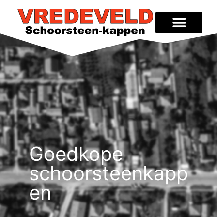
Goedkope
schoorsteenkapp
en