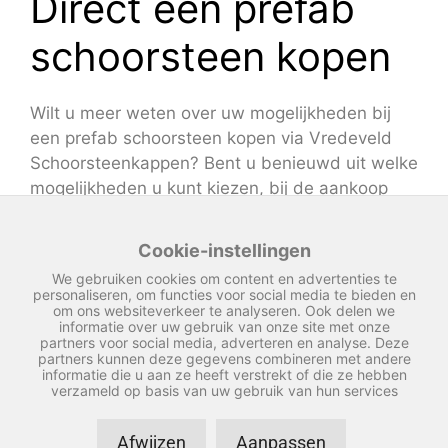
Direct een prefab
schoorsteen kopen
Wilt u meer weten over uw mogelijkheden bij
een prefab schoorsteen kopen via Vredeveld
Schoorsteenkappen? Bent u benieuwd uit welke
mogelijkheden u kunt kiezen, bij de aankoop
van een dergelijke schoorsteen? Neem in beide
gevallen eens contact met ons op. Samen
Cookie-instellingen
zoeken we naar een schoorsteen die naadloos
We gebruiken cookies om content en advertenties te
aansluit op uw wensen en die past bij de stijl
personaliseren, om functies voor social media te bieden en
om ons websiteverkeer te analyseren. Ook delen we
van uw woning. Naast de schoorstenen zelf,
informatie over uw gebruik van onze site met onze
bieden we u ook graag een bijpassende
partners voor social media, adverteren en analyse. Deze
partners kunnen deze gegevens combineren met andere
schoorsteenkap aan. Het houdt vuil buiten uw
informatie die u aan ze heeft verstrekt of die ze hebben
schoorsteen.
verzameld op basis van uw gebruik van hun services
Afwijzen
Aanpassen